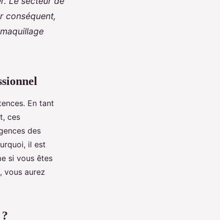
. Le secteur de
ar conséquent,
 maquillage
ssionnel
tences. En tant
t, ces
igences des
rquoi, il est
e si vous êtes
t, vous aurez
e ?