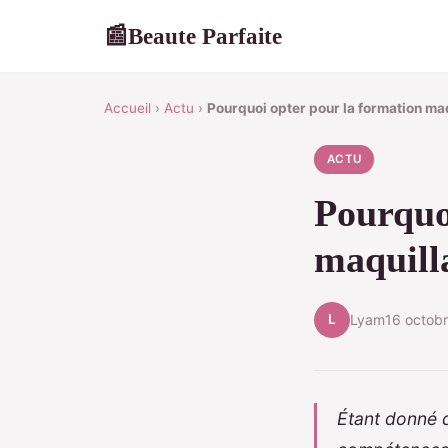
Beaute Parfaite
📰
Accueil
›
Actu
›
Pourquoi opter pour la formation ma
ACTU
Pourquo
maquilla
L
Lyam
16 octob
Étant donné 