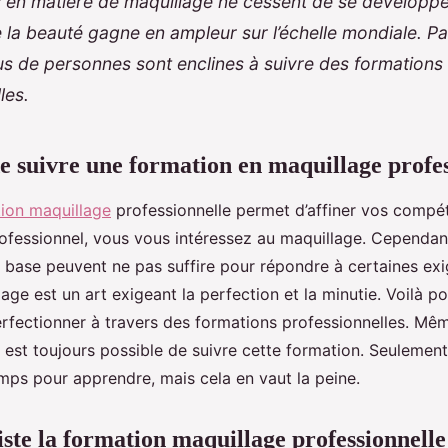
en matière de maquillage ne cessent de se développer
 la beauté gagne en ampleur sur l’échelle mondiale. P
us de personnes sont enclines à suivre des formations
les.
de suivre une formation en maquillage profe
tion maquillage
professionnelle permet d’affiner vos compé
ofessionnel, vous vous intéressez au maquillage. Cependan
 base peuvent ne pas suffire pour répondre à certaines ex
lage est un art exigeant la perfection et la minutie. Voilà pou
erfectionner à travers des formations professionnelles. Mêm
s est toujours possible de suivre cette formation. Seulemen
mps pour apprendre, mais cela en vaut la peine.
iste la formation maquillage professionnell