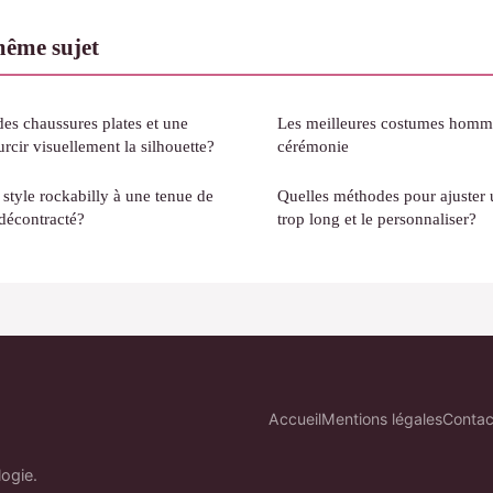
même sujet
s chaussures plates et une
Les meilleures costumes homm
rcir visuellement la silhouette?
cérémonie
tyle rockabilly à une tenue de
Quelles méthodes pour ajuster 
 décontracté?
trop long et le personnaliser?
Accueil
Mentions légales
Contac
logie.