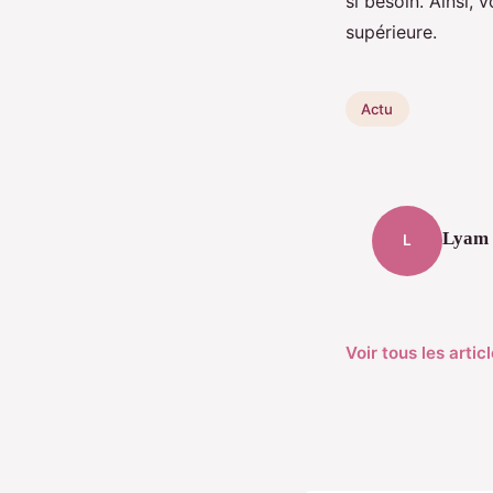
si besoin. Ainsi,
supérieure.
Actu
Lyam
L
Voir tous les arti