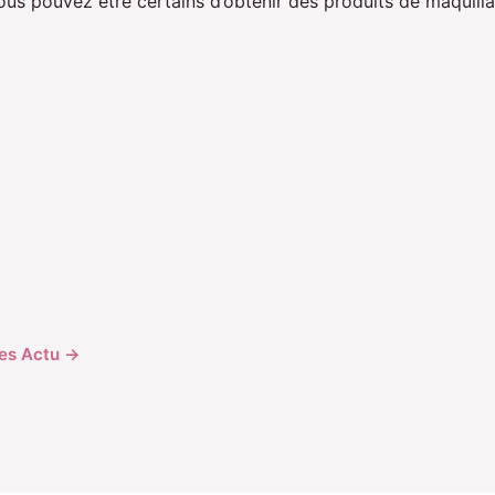
 vous pouvez être certains d’obtenir des produits de maquill
cles Actu →